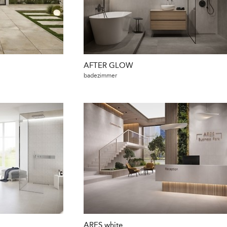
AFTER GLOW
badezimmer
ARES white