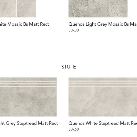
te Mosaic Bs Matt Rect
Quenos Light Grey Mosaic Bs Mat
30x30
STUFE
ht Grey Steptread Matt Rect
Quenos White Steptread Matt Re
30x60