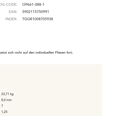
OG-CODE:
OP661-088-1
EAN:
5902115750991
INDEX:
TGGR1008705938
zt sich nicht auf den individuellen Fliesen fort.
23,71
kg
8,0
mm
7
1,25