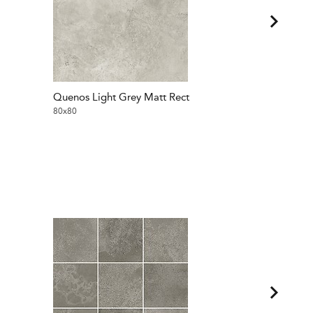
Quenos Light Grey Matt Rect
Quenos Lig
80x80
80x80