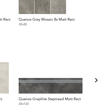
t Rect
Quenos Grey Mosaic Bs Matt Rect
Quenos Gra
30x30
30x30
ct
Quenos Graphite Steptread Matt Rect
Quenos Lig
30x120
30x120