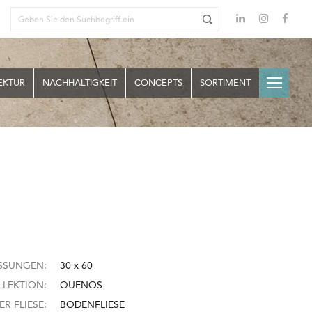
EKTUR
NACHHALTIGKEIT
CONCEPTS
SORTIMENT
SSUNGEN:
30 x 60
LEKTION:
QUENOS
ER FLIESE:
BODENFLIESE