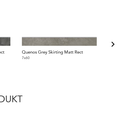
ect
Quenos Grey Skirting Matt Rect
7x60
ODUKT