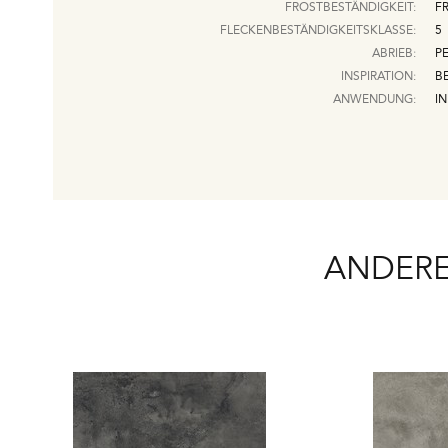
FROSTBESTÄNDIGKEIT:
F
FLECKENBESTÄNDIGKEITSKLASSE:
5
ABRIEB:
PE
INSPIRATION:
B
ANWENDUNG:
I
ANDERE