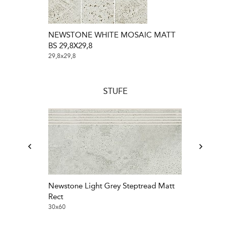
NEWSTONE WHITE MOSAIC MATT
Newstone Whi
BS 29,8X29,8
30x30
29,8x29,8
STUFE
Newstone Light Grey Steptread Matt
Newstone Whi
Rect
30x60
30x60