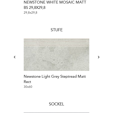
NEWSTONE WHITE MOSAIC MATT
Newstone Whi
BS 29,8X29,8
30x30
29,8x29,8
STUFE
Newstone Light Grey Steptread Matt
Newstone Whi
Rect
30x60
30x60
SOCKEL