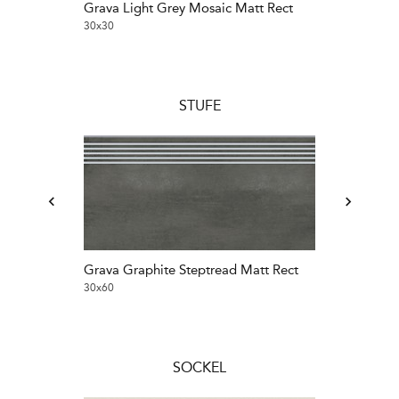
Grava Light Grey Mosaic Matt Rect
Grava Graphit
30x30
30x30
STUFE
Grava Graphite Steptread Matt Rect
Grava Graphit
30x60
30x120
SOCKEL