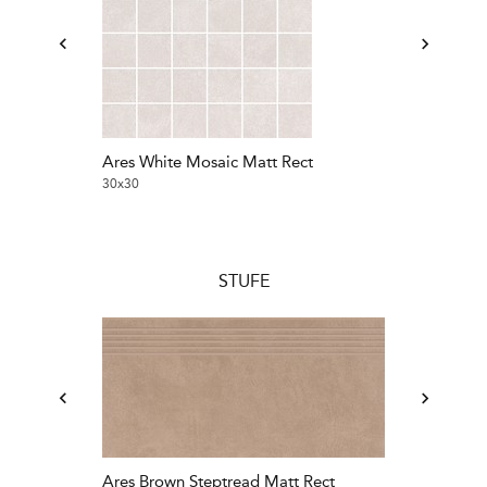
Ares White Mosaic Matt Rect
Ares Grey Mos
30x30
30x30
STUFE
Ares Brown Steptread Matt Rect
Ares Mocca S