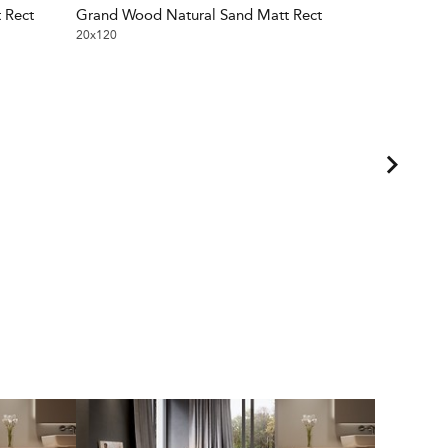
 Rect
Grand Wood Natural Sand Matt Rect
Grand Woo
20x120
20x120