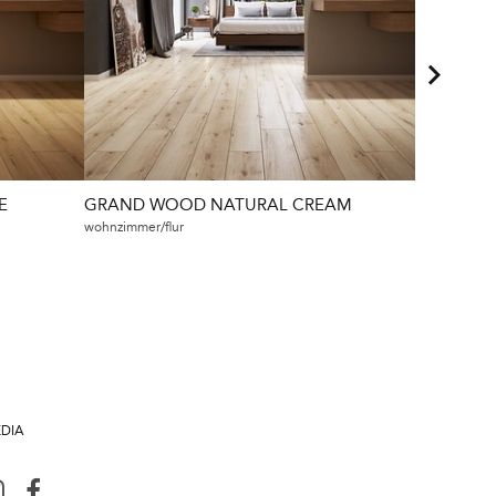
E
GRAND WOOD NATURAL CREAM
GRAND W
wohnzimmer/flur
wohnzimmer/f
EDIA