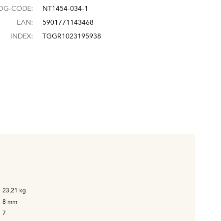
OG-CODE:
NT1454-034-1
EAN:
5901771143468
INDEX:
TGGR1023195938
23,21
kg
8
mm
7