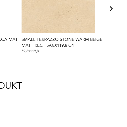
CCA MATT
SMALL TERRAZZO STONE WARM BEIGE
SMALL T
MATT RECT 59,8X119,8 G1
RECT 59,8
59,8x119,8
59,8x119,8
ODUKT