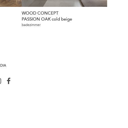
WOOD CONCEPT
WOOD C
PASSION OAK cold beige
PASSION 
badezimmer
badezimmer
EDIA