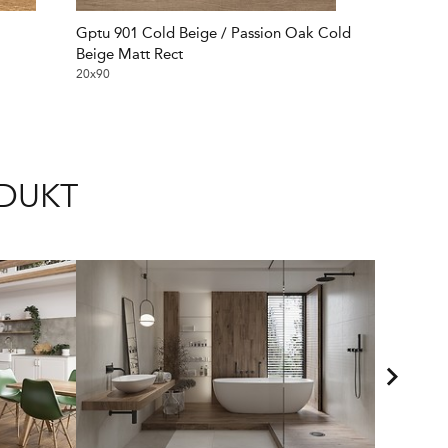
Gptu 901 Cold Beige / Passion Oak Cold
Gptu 901 N
Beige Matt Rect
Matt Rect
20x90
20x90
ODUKT