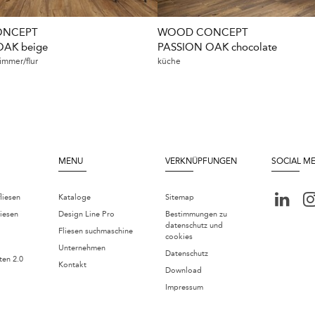
NCEPT
WOOD CONCEPT
OAK beige
PASSION OAK chocolate
immer/flur
küche
MENU
VERKNÜPFUNGEN
SOCIAL M
liesen
Kataloge
Sitemap
iesen
Design Line Pro
Bestimmungen zu
datenschutz und
Fliesen suchmaschine
cookies
Unternehmen
Datenschutz
ten 2.0
Kontakt
Download
Impressum