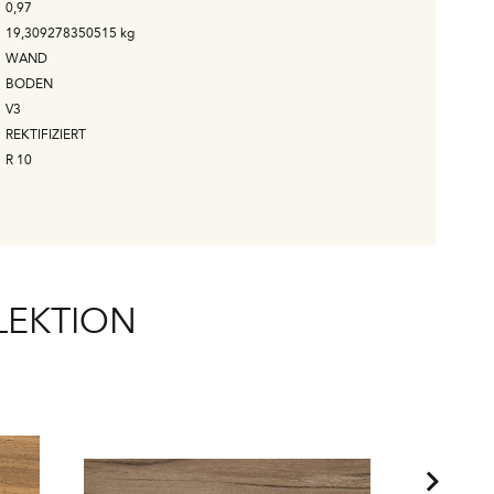
0,97
19,309278350515
kg
WAND
BODEN
V3
REKTIFIZIERT
R 10
LEKTION