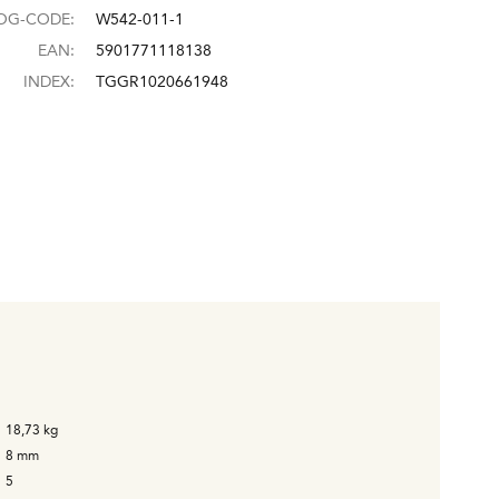
OG-CODE:
W542-011-1
EAN:
5901771118138
INDEX:
TGGR1020661948
18,73
kg
8
mm
5