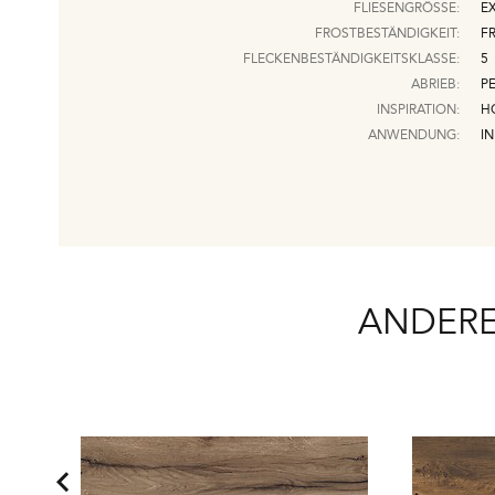
FLIESENGRÖSSE:
EX
FROSTBESTÄNDIGKEIT:
F
FLECKENBESTÄNDIGKEITSKLASSE:
5
ABRIEB:
PE
INSPIRATION:
H
ANWENDUNG:
I
ANDERE