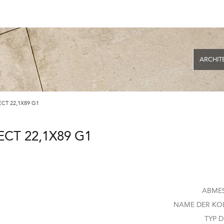
ARCHIT
CT 22,1X89 G1
CT 22,1X89 G1
ABME
NAME DER KOL
TYP D