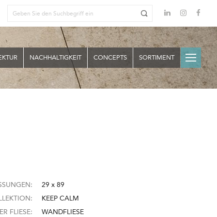
EKTUR
NACHHALTIGKEIT
CONCEPTS
SORTIMENT
SSUNGEN:
29 x 89
LEKTION:
KEEP CALM
ER FLIESE:
WANDFLIESE