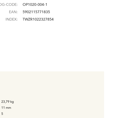
OG-CODE:
OP1020-004-1
EAN:
5902115771835
INDEX:
TWZR1022327854
23,79
kg
11
mm
5