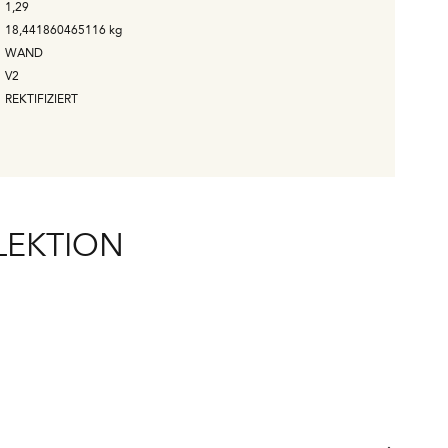
1,29
18,441860465116
kg
WAND
V2
REKTIFIZIERT
LEKTION