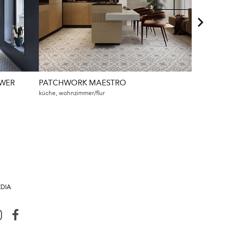
WER
PATCHWORK MAESTRO
PATCHWO
küche, wohnzimmer/flur
gewerbliche
EDIA