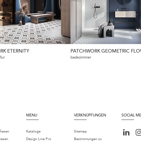
K ETERNITY
PATCHWORK GEOMETRIC FLO
lur
badezimmer
MENU
VERKNÜPFUNGEN
SOCIAL M
liesen
Kataloge
Sitemap
iesen
Design Line Pro
Bestimmungen zu